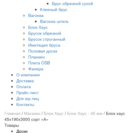
Брус обрезной сухой
Клееный брус
Вагонка
Вагонка штиль
Блок Хаус
Брусок обрезной
Брусок строганный
Имитация бруса
Половая доска
Планкен
Плита OSB
Фанера
О компании
Доставка
Оплата
Прайс-лист
Для юр.лиц
Контакты
Главная
/
Магазин
/
Блок Хаус
/
Блок Хаус - 45 мм
/
Блок хаус
45х190х3000 сорт «А»
Товары
Доски