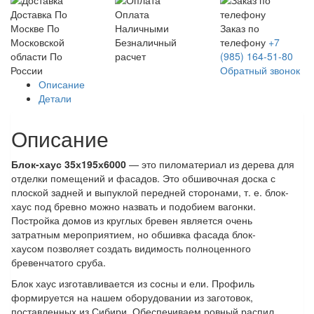
Доставка
По
Оплата
Москве
По
Наличными
Заказ по
Московской
Безналичный
телефону
+7
области
По
расчет
(985) 164-51-80
России
Обратный звонок
Описание
Детали
Описание
Блок-хаус 35х195х6000
— это пиломатериал из дерева для
отделки помещений и фасадов. Это обшивочная доска с
плоской задней и выпуклой передней сторонами, т. е. блок-
хаус под бревно можно назвать и подобием вагонки.
Постройка домов из круглых бревен является очень
затратным мероприятием, но обшивка фасада блок-
хаусом позволяет создать видимость полноценного
бревенчатого сруба.
Блок хаус изготавливается из сосны и ели. Профиль
формируется на нашем оборудовании из заготовок,
поставленных из Сибири. Обеспечиваем ровный распил,