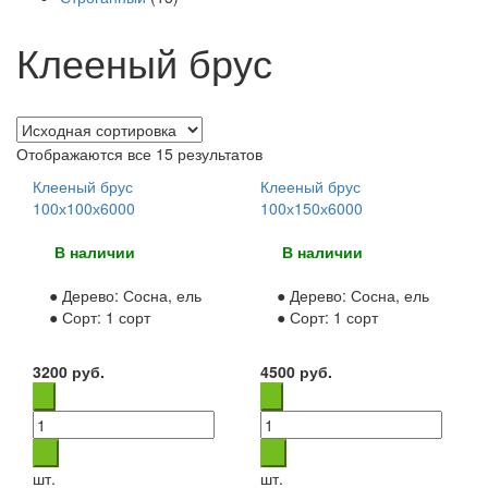
Клееный брус
Отображаются все 15 результатов
Ель, сосна
(73)
Лиственница
(14)
Клееный брус
Клееный брус
100х100х6000
100х150х6000
Осина
(5)
Сосна, ель
(53)
В наличии
В наличии
Необрезной
(10)
● Дерево:
Сосна, ель
● Дерево:
Сосна, ель
Обрезной
(38)
● Сорт:
1 сорт
● Сорт:
1 сорт
Строганный
(38)
3200
руб.
4500
руб.
-
(0)
2 сорт
(10)
С
(0)
Экстра
(6)
шт.
шт.