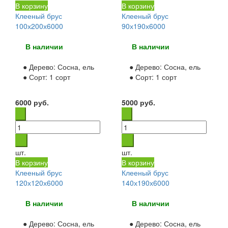
Прима
(6)
В корзину
В корзину
А
(17)
Клееный брус
Клееный брус
100х200х6000
90х190х6000
АВ
(4)
В
(0)
В наличии
В наличии
ВС
(0)
● Дерево:
1 сорт
Сосна, ель
(82)
● Дерево:
Сосна, ель
● Сорт:
1 сорт
● Сорт:
1 сорт
Естественная влажность
(34)
Камерная сушка
(80)
6000
руб.
5000
руб.
Сухой
(13)
шт.
шт.
В корзину
В корзину
Клееный брус
Клееный брус
120х120х6000
140х190х6000
В наличии
В наличии
● Дерево:
Сосна, ель
● Дерево:
Сосна, ель