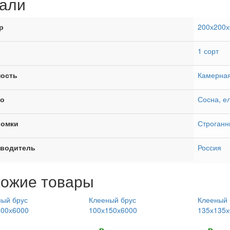
али
р
200х200х
1 сорт
ость
Камерная
о
Сосна, е
ромки
Строганн
водитель
Россия
ожие товары
ый брус
Клееный брус
Клееный 
100х6000
100х150х6000
135х135х