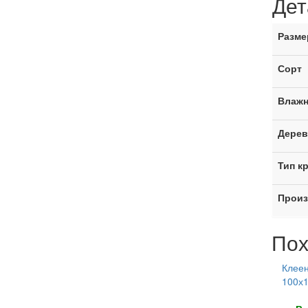
Дет
Разме
Сорт
Влажн
Дерев
Тип к
Произ
Пох
Клеен
100х