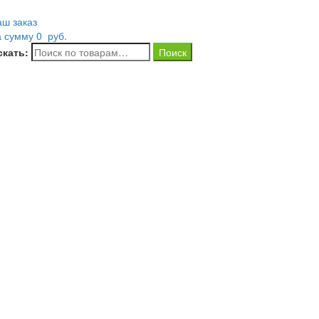
аш заказ
а сумму
0
руб.
скать: