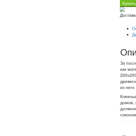
Купить
О
Д
Опи
За посл
как мат
200х200
древеси
из него
Клееный
домов, 
должном
сэконом