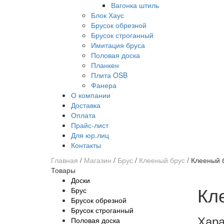
Вагонка штиль
Блок Хаус
Брусок обрезной
Брусок строганный
Имитация бруса
Половая доска
Планкен
Плита OSB
Фанера
О компании
Доставка
Оплата
Прайс-лист
Для юр.лиц
Контакты
Главная
/
Магазин
/
Брус
/
Клееный брус
/
Клееный 
Товары
Доски
Кл
Брус
Брусок обрезной
Брусок строганный
Хара
Половая доска