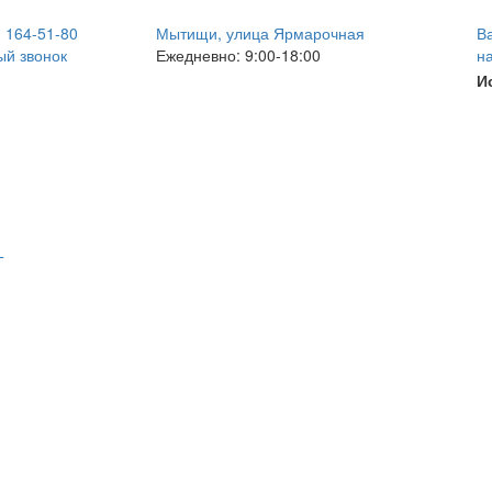
) 164-51-80
Мытищи, улица Ярмарочная
В
й звонок
Ежедневно: 9:00-18:00
н
И
Т