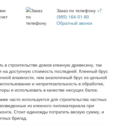
ыми
Заказ по телефону
+7
счет
(985) 164-51-80
Обратный звонок
ь в строительстве домов клееную древесину, так
я на доступную стоимость последней. Клееный брус
очной влажности, чем аналогичный брус из цельной
спользовании и непритязательность в обработке,
поры и использовать в качестве несущих балок.
акже часто используется для строительства частных
, возведенные из клееного пиломатериала при
монта. Стоит единожды потратить вескую сумму, и
нтных бригад.