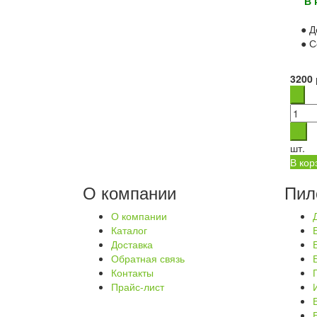
В 
● Д
● С
3200
шт.
В кор
О компании
Пил
О компании
Каталог
Доставка
Обратная связь
Контакты
Прайс-лист