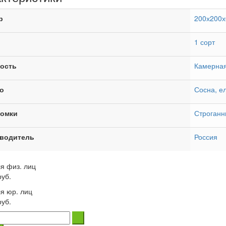
р
200х200х
1 сорт
ость
Камерная
о
Сосна, е
ромки
Строганн
водитель
Россия
я физ. лиц
уб.
я юр. лиц
руб.