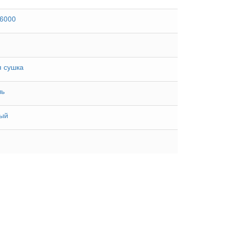
6000
 сушка
ль
ый