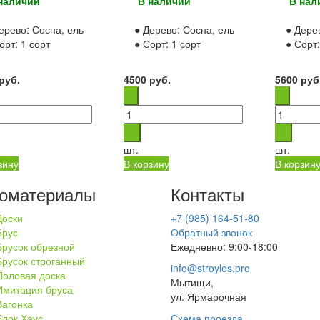
наличии
В наличии
В нал
ерево:
Сосна, ель
● Дерево:
Сосна, ель
● Дере
орт:
1 сорт
● Сорт:
1 сорт
● Сорт
руб.
4500
руб.
5600
руб
шт.
шт.
зину
В корзину
В корзин
оматериалы
Контакты
Доски
+7 (985) 164-51-80
Брус
Обратный звонок
Брусок обрезной
Ежедневно: 9:00-18:00
Брусок строганный
info@stroyles.pro
Половая доска
Мытищи,
Имитация бруса
ул. Ярмарочная
Вагонка
Блок Хаус
Схема проезда