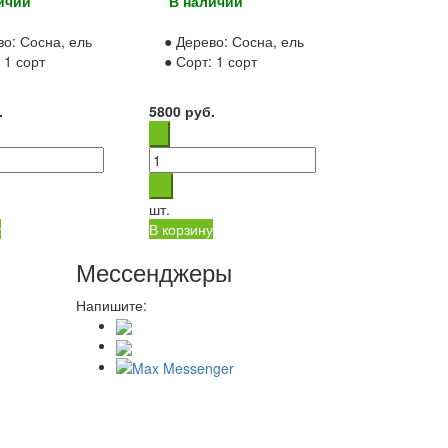
ичии
В наличии
во:
Сосна, ель
● Дерево:
Сосна, ель
:
1 сорт
● Сорт:
1 сорт
.
5800
руб.
шт.
у
В корзину
Мессенджеры
Напишите: