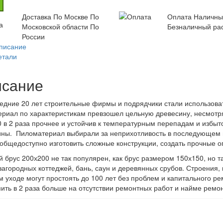
Доставка
По Москве
По
Оплата
Наличн
Московской области
По
Безналичный ра
России
писание
етали
сание
едние 20 лет строительные фирмы и подрядчики стали использоват
ериал по характеристикам превзошел цельную древесину, несмотр
 в 2 раза прочнее и устойчив к температурным перепадам и избыт
ны. Пиломатериал выбирали за неприхотливость в последующем и
 общедоступно изготовить сложные конструкции, создать прочные о
 брус 200х200 не так популярен, как брус размером 150х150, но т
загородных коттеджей, бань, саун и деревянных срубов. Строения
 уходе могут простоять до 100 лет без проблем и капитального ре
ить в 2 раза больше на отсутствии ремонтных работ и найме ремо