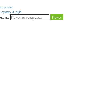
аш заказ
а сумму
0
руб.
скать: