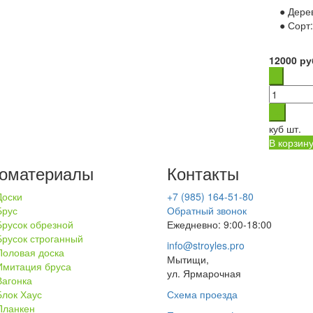
● Дере
Естественная влажность
(34)
● Сорт
Камерная сушка
(80)
Сухой
(13)
12000
ру
куб
шт.
В корзин
оматериалы
Контакты
Доски
+7 (985) 164-51-80
Брус
Обратный звонок
Брусок обрезной
Ежедневно: 9:00-18:00
Брусок строганный
info@stroyles.pro
Половая доска
Мытищи,
Имитация бруса
ул. Ярмарочная
Вагонка
Блок Хаус
Схема проезда
Планкен