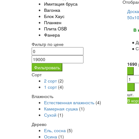
Отображ
Имитация бруса
Вагонка
Доска
Блок Хаус
50х1
Планкен
Плита OSB
В 
Фанера
● Д
Фильтр по цене
● С
1690
Фильтровать
Сорт
2 сорт
(2)
1 сорт
(4)
шт.
Влажность
В кор
Естественная влажность
(4)
Камерная сушка
(1)
Сухой
(1)
Дерево
Ель, сосна
(5)
Осина
(1)