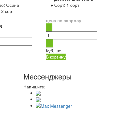
во:
Осина
● Сорт:
1 сорт
:
2 сорт
цена по запросу
б.
Куб, шт.
В корзину
у
Мессенджеры
Напишите: