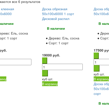
аются все 6 результатов
Ель, сосна
(73)
Лиственница
(14)
 клееная
Доска обрезная
Доска об
00х6000
50х100х6000 1 сорт
50х100х6
Осина
(5)
Дисковой распил
Сосна, ель
(53)
наличии
В нал
В наличии
Необрезной
(10)
ерево:
Ель, сосна
● Дере
Обрезной
(38)
орт:
1 сорт
● Дерево:
Ель, сосна
● Сорт
Строганный
(38)
● Сорт:
1 сорт
руб.
17500
ру
-
(0)
19000
руб.
2 сорт
(10)
С
(0)
Экстра
(6)
куб
шт.
Прима
(6)
зину
куб
шт.
В корзин
А
(17)
В корзину
Доска об
50х100х
АВ
(4)
сорт
В
(0)
ВС
(0)
В нал
1 сорт
(82)